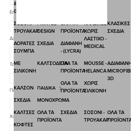
&
ΙΣΟΘΕΡΜΙΚΕΣ
Επίθετο *
ΣΟΣΟΝΙ-
PRINTED
ΟΛΑ ΤΑ
ΚΛΑΣΙΚΕΣ
ΚΛΑΣΙΚΕΣ
ΤΡΟΥΑΚΑΡ
DESIGN
ΠΡΟΪΟΝΤΑ
ΧΩΡΙΣ
ΣΧΕΔΙΑ
Διεύθυνση *
ΛΑΣΤΙΧΟ -
ΑΟΡΑΤΕΣ
ΣΧΕΔΙA
ΔΙΑΦΑΝΗ
MEDICAL
ΣΟΥΜΠΑ
- (LYCRA)
ΜΕ
ΚΑΛΤΣΟΔΕΤΑ
ΟΛΑ ΤΑ
MOUSSE -
ΑΔΙΑΦΑΝ
Ταχ. κωδικός *
ΣΙΛΙΚΟΝΗ
ΠΡΟΪΟΝΤΑ
HELANCA
MICROFIB
3D
ΟΛΑ ΤΑ
ΧΩΡΙΣ
ΚΑΛΣΟΝ
ΠΑΙΔΙΚΑ
Πόλη *
ΠΡΟΪΟΝΤΑ
ΣΙΛΙΚΟΝΗ
ΣΧΕΔΙΑ
ΜΟΝΟΧΡΩΜΑ
ΚΑΛΤΣΕΣ
ΟΛΑ ΤΑ
ΣΧΕΔΙΑ
ΣΟΣΟΝΙ -
ΟΛΑ ΤΑ
Χώρα *
ΠΡΟΪΟΝΤΑ
ΤΡΟΥΑΚΑΡ
ΠΡΟΪΟΝΤ
ΚΟΦΤΕΣ