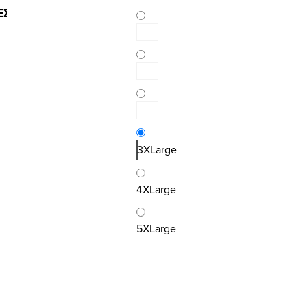
ΕΣ
3XLarge
4XLarge
5XLarge