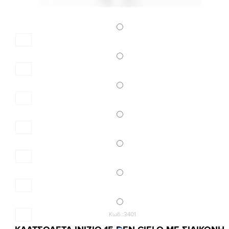
Κωδ.:3401