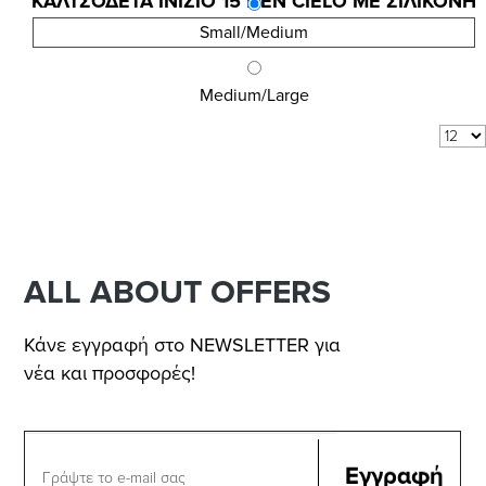
ΚΑΛΤΣΟΔΕΤΑ INIZIO 15 DEN CIELO ME ΣΙΛΙΚΟΝΗ
8,10 €
Small/Medium
10,80 €
Medium/Large
Αποτελέσματα 1 - 3 από 3
Δείξε:
ανά σελίδα
ALL ABOUT OFFERS
Κάνε εγγραφή στο NEWSLETTER για
νέα και προσφορές!