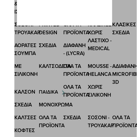
&
Κωδ.:3400
ΙΣΟΘΕΡΜΙΚΕΣ
INIZIO ΚΑΛΤΣΟΔΕΤΑ 10 DEN SOLE
ΣΟΣΟΝΙ-
PRINTED
ΟΛΑ ΤΑ
ΚΛΑΣΙΚΕΣ
ΚΛΑΣΙΚΕΣ
8,63 €
11,50 €
ΤΡΟΥΑΚΑΡ
DESIGN
ΠΡΟΪΟΝΤΑ
ΧΩΡΙΣ
ΣΧΕΔΙΑ
ΛΑΣΤΙΧΟ -
ΑΟΡΑΤΕΣ
ΣΧΕΔΙA
ΔΙΑΦΑΝΗ
MEDICAL
ΣΟΥΜΠΑ
- (LYCRA)
ΜΕ
ΚΑΛΤΣΟΔΕΤΑ
ΟΛΑ ΤΑ
MOUSSE -
ΑΔΙΑΦΑΝ
ΣΙΛΙΚΟΝΗ
ΠΡΟΪΟΝΤΑ
HELANCA
MICROFIB
3D
ΟΛΑ ΤΑ
ΧΩΡΙΣ
ΚΑΛΣΟΝ
ΠΑΙΔΙΚΑ
ΠΡΟΪΟΝΤΑ
ΣΙΛΙΚΟΝΗ
ΣΧΕΔΙΑ
ΜΟΝΟΧΡΩΜΑ
ΚΑΛΤΣΕΣ
ΟΛΑ ΤΑ
ΣΧΕΔΙΑ
ΣΟΣΟΝΙ -
ΟΛΑ ΤΑ
ΠΡΟΪΟΝΤΑ
ΤΡΟΥΑΚΑΡ
ΠΡΟΪΟΝΤ
ΚΟΦΤΕΣ