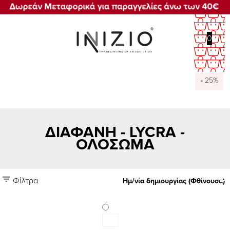
0
-
-
-
-
-
-
-
-
25%
25%
25%
25%
25%
25%
25%
25%
ΔΙΑΦΑΝΗ - LYCRA -
ΟΛΟΣΩΜΑ
Φίλτρα
Ημ/νία δημιουργίας (Φθίνουσα)