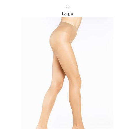
Large
Κωδ.:3506
ΚΑΛΣΟΝ 20 DEN ΒΙΚΙΝΙ
4,57 €
6,10 €