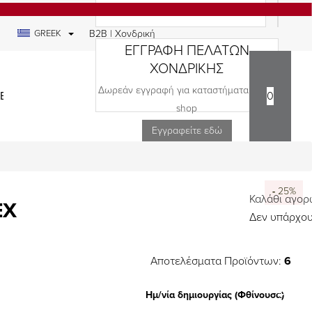
GREEK
B2B | Χονδρική
ΕΓΓΡΑΦΗ ΠΕΛΑΤΩΝ
ΧΟΝΔΡΙΚΗΣ
Δωρεάν εγγραφή για καταστήματα και e-
ΕΔΙΑ
0
shop
Εγγραφείτε εδώ
-
-
-
-
-
-
25%
25%
25%
25%
25%
25%
Καλάθι αγο
EX
Δεν υπάρχου
Αποτελέσματα Προϊόντων:
6
Ημ/νία δημιουργίας (Φθίνουσα)