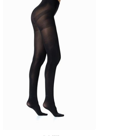
Small
Medium
Large