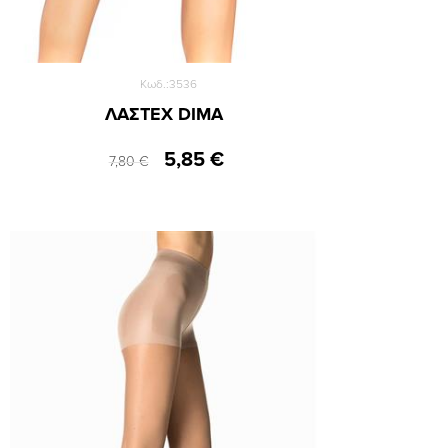
Κωδ.:3536
ΛΑΣΤΕΧ DIMA
5,85 €
7,80 €
Small
Medium
Large
XLarge