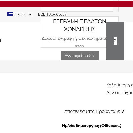
GREEK
B2B | Χονδρική
ΕΓΓΡΑΦΗ ΠΕΛΑΤΩΝ
ΧΟΝΔΡΙΚΗΣ
Δωρεάν εγγραφή για καταστήματα και e-
ΕΔΙΑ
0
shop
Εγγραφείτε εδώ
Καλάθι αγο
Δεν υπάρχου
Αποτελέσματα Προϊόντων:
7
Ημ/νία δημιουργίας (Φθίνουσα)