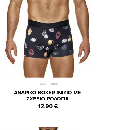
Small
Medium
Large
Κωδ.:44805
XLarge
ΑΝΔΡΙΚΟ BOXER INIZIO ΜΕ
ΣΧΕΔΙΟ ΡΟΛΟΓΙΑ
XXLarge
12,90 €
Small