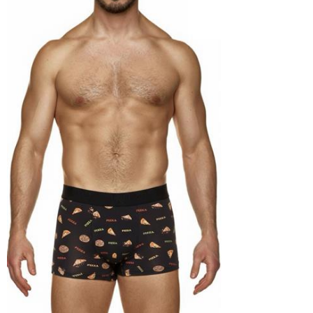
Medium
Large
XLarge
XXLarge