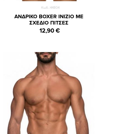
Κωδ.:44804
ΑΝΔΡΙΚΟ BOXER INIZIO ΜΕ
ΣΧΕΔΙΟ ΠΙΤΣΕΣ
12,90 €
Small
Medium
Large
XLarge
XXLarge