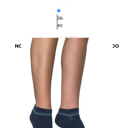
36-
40
Κωδ.:3832
ΝΟΝΟΧΡΩΜΗ ΓΥΝΑΙΚΕΙΑ ΚΟΦΤΗ BAMBOO
ΚΑΛΤΣΑ INIZIO ΜΕ ΦΛΟΡΑΛ ΣΧΕΔΙΟ
3,90 €
5,20 €