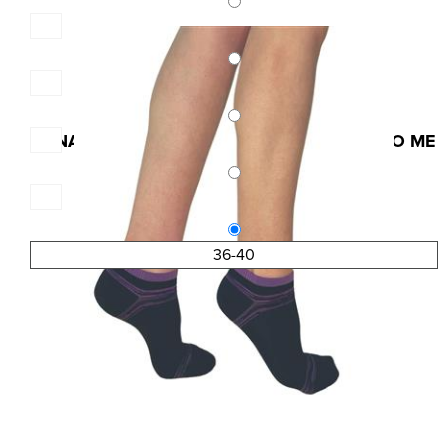
Κωδ.:3830
ΓΥΝΑΙΚΕΙΑ ΚΟΦΤΗ BAMBOO ΚΑΛΤΣΑ INIZIO ME
ΣΧΕΔΙΟ ΦΙΟΓΚΟ
3,90 €
5,20 €
36-40