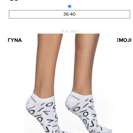
36-40
Κωδ.:3827-1
ΓΥΝΑΙΚΕΙΑ ΚΟΦΤΗ ΚΑΛΤΣΑ INIZIO ΣΧΕΔΙΟ EMOJI
2,47 €
3,30 €