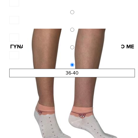
Κωδ.:3831
ΓΥΝΑΙΚΕΙΑ ΚΟΦΤΗ BAMBOO ΚΑΛΤΣΑ INIZIO ME
ΣΧΕΔΙΟ ΠΕΤΑΛΟΥΔΕΣ
3,90 €
5,20 €
36-40