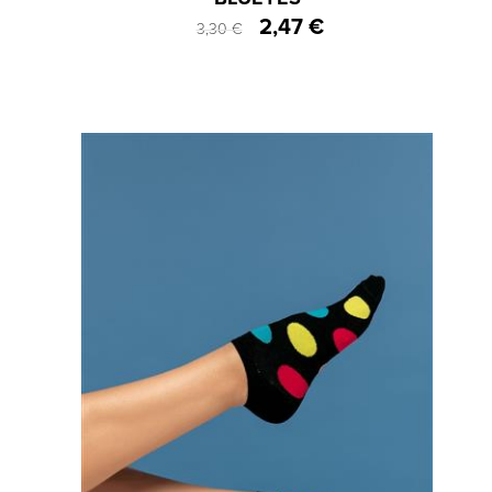
2,47 €
3,30 €