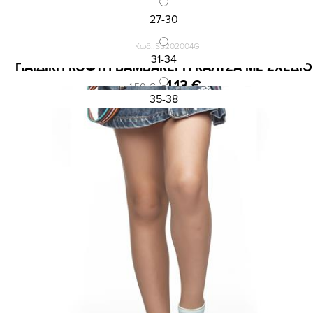
27-30
Κωδ.:SS202004G
31-34
ΠΑΙΔΙΚΗ ΚΟΦΤΗ ΒΑΜΒΑΚΕΡΗ ΚΑΛΤΣΑ ΜΕ ΣΧΕΔΙΟ
1,13 €
1,50 €
35-38