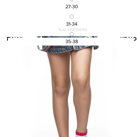
27-30
31-34
Κωδ.:SS202005G
ΠΑΙΔΙΚΗ ΚΟΦΤΗ ΒΑΜΒΑΚΕΡΗ ΚΑΛΤΣΑ ΜΕ ΣΧΕΔΙΟ
35-38
1,13 €
1,50 €