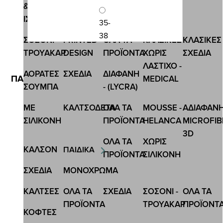
&
ΙΣΟΘΕΡΜΙΚΕΣ
35-
38
ΣΟΣΟΝΙ-
PRINTED
ΟΛΑ ΤΑ
ΚΛΑΣΙΚΕΣ
ΚΛΑΣΙΚΕΣ
ΤΡΟΥΑΚΑΡ
DESIGN
ΠΡΟΪΟΝΤΑ
ΧΩΡΙΣ
ΣΧΕΔΙΑ
Κωδ.:SS202006G
ΛΑΣΤΙΧΟ -
ΑΟΡΑΤΕΣ
ΣΧΕΔΙA
ΔΙΑΦΑΝΗ
ΠΑΙΔΙΚΗ ΚΟΦΤΗ ΒΑΜΒΑΚΕΡΗ ΚΑΛΤΣΑ ΜΕ ΣΧΕΔΙΟ
MEDICAL
ΣΟΥΜΠΑ
- (LYCRA)
1,13 €
1,50 €
ΜΕ
ΚΑΛΤΣΟΔΕΤΑ
ΟΛΑ ΤΑ
MOUSSE -
ΑΔΙΑΦΑΝ
ΣΙΛΙΚΟΝΗ
ΠΡΟΪΟΝΤΑ
HELANCA
MICROFIB
3D
ΟΛΑ ΤΑ
ΧΩΡΙΣ
ΚΑΛΣΟΝ
ΠΑΙΔΙΚΑ
ΠΡΟΪΟΝΤΑ
ΣΙΛΙΚΟΝΗ
ΣΧΕΔΙΑ
ΜΟΝΟΧΡΩΜΑ
ΚΑΛΤΣΕΣ
ΟΛΑ ΤΑ
ΣΧΕΔΙΑ
ΣΟΣΟΝΙ -
ΟΛΑ ΤΑ
ΠΡΟΪΟΝΤΑ
ΤΡΟΥΑΚΑΡ
ΠΡΟΪΟΝΤ
ΚΟΦΤΕΣ