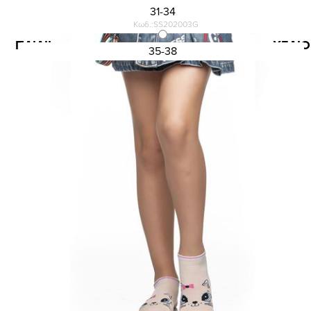
31-34
Κωδ.:SS202003G
ΠΑΙΔΙΚΗ ΚΟΦΤΗ ΒΑΜΒΑΚΕΡΗ ΚΑΛΤΣΑ ΜΕ ΣΧΕΔΙΟ
35-38
1,13 €
1,50 €