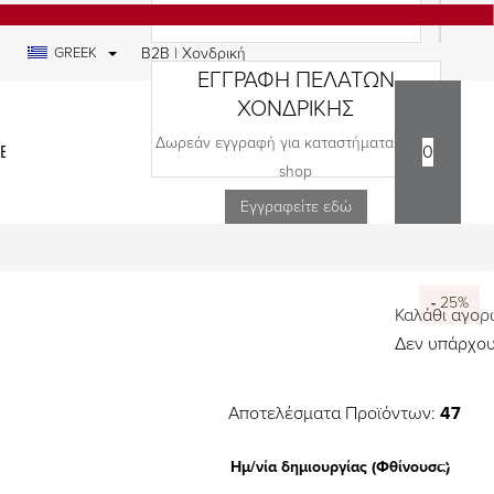
GREEK
B2B | Χονδρική
ΕΓΓΡΑΦΗ ΠΕΛΑΤΩΝ
ΧΟΝΔΡΙΚΗΣ
Δωρεάν εγγραφή για καταστήματα και e-
ΕΔΙΑ
0
shop
Εγγραφείτε εδώ
-
-
-
-
-
-
-
-
-
-
-
-
25%
25%
25%
25%
25%
25%
25%
25%
25%
25%
25%
25%
Καλάθι αγο
Δεν υπάρχου
Αποτελέσματα Προϊόντων:
47
Ημ/νία δημιουργίας (Φθίνουσα)