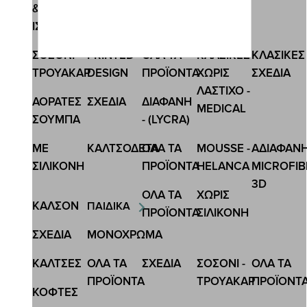
&
ΙΣΟΘΕΡΜΙΚΕΣ
Κωδ.:4121
ΣΟΣΟΝΙ-
PRINTED
ΟΛΑ ΤΑ
ΚΛΑΣΙΚΕΣ
ΚΛΑΣΙΚΕΣ
ΑΝΔΡΙΚΗ ΚΑΛΤΣΑ ΜΙΣΗ ΠΕΤΣΕΤΑ
ΤΡΟΥΑΚΑΡ
DESIGN
ΠΡΟΪΟΝΤΑ
ΧΩΡΙΣ
ΣΧΕΔΙΑ
3,15 €
4,20 €
ΛΑΣΤΙΧΟ -
ΑΟΡΑΤΕΣ
ΣΧΕΔΙA
ΔΙΑΦΑΝΗ
MEDICAL
ΣΟΥΜΠΑ
- (LYCRA)
ΜΕ
ΚΑΛΤΣΟΔΕΤΑ
ΟΛΑ ΤΑ
MOUSSE -
ΑΔΙΑΦΑΝ
ΣΙΛΙΚΟΝΗ
ΠΡΟΪΟΝΤΑ
HELANCA
MICROFIB
3D
ΟΛΑ ΤΑ
ΧΩΡΙΣ
ΚΑΛΣΟΝ
ΠΑΙΔΙΚΑ
ΠΡΟΪΟΝΤΑ
ΣΙΛΙΚΟΝΗ
ΣΧΕΔΙΑ
ΜΟΝΟΧΡΩΜΑ
ΚΑΛΤΣΕΣ
ΟΛΑ ΤΑ
ΣΧΕΔΙΑ
ΣΟΣΟΝΙ -
ΟΛΑ ΤΑ
ΠΡΟΪΟΝΤΑ
ΤΡΟΥΑΚΑΡ
ΠΡΟΪΟΝΤ
ΚΟΦΤΕΣ