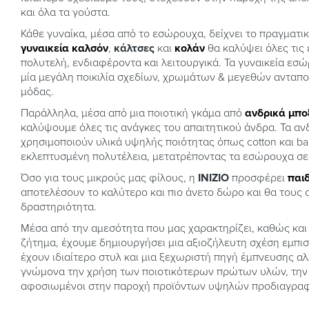
και όλα τα γούστα.
Κάθε γυναίκα, μέσα από το εσώρουχα, δείχνει το πραγματι
γυναικεία καλσόν
,
κάλτσες
και
κολάν
θα καλύψει όλες τις 
πολυτελή, ενδιαφέροντα και λειτουργικά. Τα γυναικεία εσ
μία μεγάλη ποικιλία σχεδίων, χρωμάτων & μεγεθών ανταποκ
μόδας.
Παράλληλα, μέσα από μια ποιοτική γκάμα από
ανδρικά μπο
καλύψουμε όλες τις ανάγκες του απαιτητικού άνδρα. Τα α
χρησιμοποιούν υλικά υψηλής ποιότητας όπως cotton και b
εκλεπτυσμένη πολυτέλεια, μετατρέποντας τα εσώρουχα σε κ
Όσο για τους μικρούς μας φίλους, η
INIZIO
προσφέρει
παι
αποτελέσουν το καλύτερο και πιο άνετο δώρο και θα τους
δραστηριότητα.
Μέσα από την αμεσότητα που μας χαρακτηρίζει, καθώς και
ζήτημα, έχουμε δημιουργήσει μια αξιοζήλευτη σχέση εμπισ
έχουν ιδιαίτερο στυλ και μια ξεχωριστή πηγή έμπνευσης αλ
γνώμονα την χρήση των ποιοτικότερων πρώτων υλών, την υ
αφοσιωμένοι στην παροχή προϊόντων υψηλών προδιαγραφών 