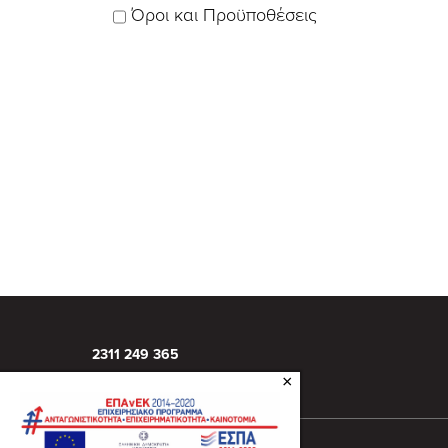
Όροι και Προϋποθέσεις
2311 249 365
info@inizio.gr
×