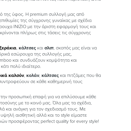
κό της ύφος. Η premium συλλογή μας από
επιθυμίες της σύγχρονης γυναίκας με σχέδια
ώρουχα INIZIO με την άριστη εφαρμογή τους και
ρίνονται πλήρως στις τάσεις τις σύγχρονης
ξεράκια
,
κάλτσες
και
σλιπ
, σκοπός μας είναι να
νδρικά εσώρουχα της συλλογής μας,
amboo και συνδυάζουν κομψότητα και
άτι πολύ ιδιαίτερο.
δικά καλσόν
,
κολάν
,
κάλτσες
και πιτζάμες που θα
 συντροφεύουν σε κάθε καθημερινή τους
 την προσωπική επαφή για να επιλύσουμε κάθε
τοσύνης με το κοινό μας. Όλα μας τα σχέδια,
λά και ανάγκη για τον σχεδιασμό τους. Με
ψηλή αισθητική αλλά και το style είμαστε
προσφέροντας perfect quality for every style!