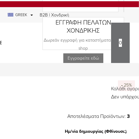
GREEK
B2B | Χονδρική
ΕΓΓΡΑΦΗ ΠΕΛΑΤΩΝ
ΧΟΝΔΡΙΚΗΣ
Δωρεάν εγγραφή για καταστήματα και e-
ΕΔΙΑ
0
shop
Εγγραφείτε εδώ
-
-
-
25%
25%
25%
Καλάθι αγο
Δεν υπάρχου
Αποτελέσματα Προϊόντων:
3
Ημ/νία δημιουργίας (Φθίνουσα)