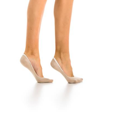
39-42
35-38