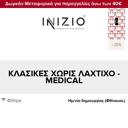
0
-
-
25%
25%
ΚΛΑΣΙΚΕΣ ΧΩΡΙΣ ΛΑΧΤΙΧΟ -
MEDICAL
Φίλτρα
Ημ/νία δημιουργίας (Φθίνουσα)