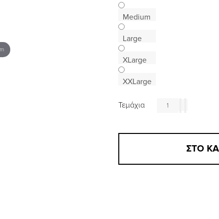
Medium
Large
om
XLarge
XXLarge
Τεμάχια