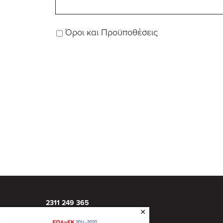
Όροι και Προϋποθέσεις
2311 249 365
×
info@inizio.gr