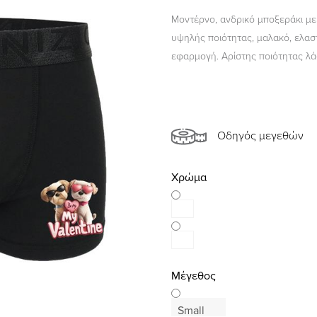
Μοντέρνο, ανδρικό μποξεράκι μ
υψηλής ποιότητας, μαλακό, ελαστ
εφαρμογή. Αρίστης ποιότητας λά
Οδηγός μεγεθών
Χρώμα
Μέγεθος
Small